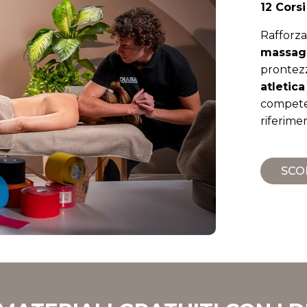
12 Cors
Rafforza
massagg
prontezz
atletica
compete
riferimen
SCOP