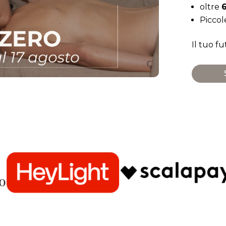
oltre
6
Picco
Il tuo f