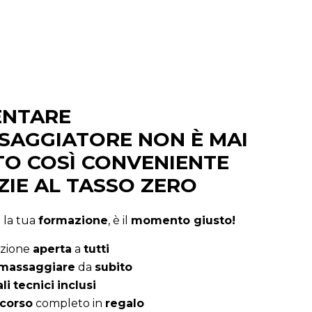
ENTARE
SAGGIATORE NON È MAI
TO COSÌ CONVENIENTE
ZIE AL TASSO ZERO
a la tua
formazione
, è il
momento giusto!
zione
aperta
a
tutti
massaggiare
da
subito
li
tecnici
inclusi
corso
completo in
regalo