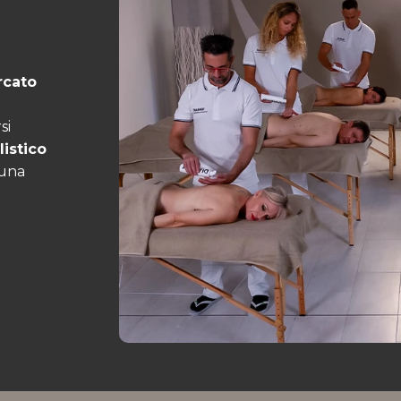
rcato
si
listico
 una