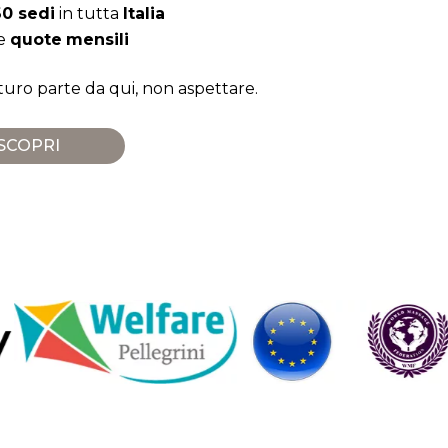
0 sedi
in tutta
Italia
le
quote
mensili
uturo parte da qui, non aspettare.
SCOPRI