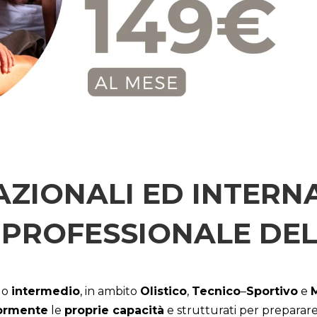
AZIONALI ED INTERNA
PROFESSIONALE DE
llo
intermedio
, in ambito
Olistico
,
Tecnico
–
Sportivo
e
iormente
le
proprie capacità
e strutturati per preparare 