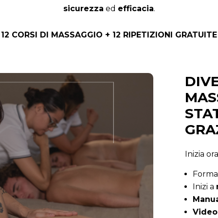
sicurezza
ed
efficacia
.
12 CORSI DI MASSAGGIO + 12 RIPETIZIONI GRATUITE
DIV
MAS
STA
GRA
Inizia or
Forma
Inizi a
Manua
Video